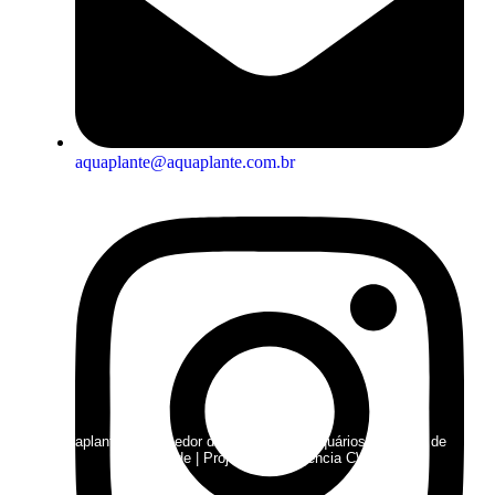
aquaplante@aquaplante.com.br
Aquaplante: Fornecedor de Plantas para aquários |
Política de
Privacidade
| Projeto Web:
Agência CWS