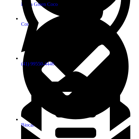
Linha Green Coco
Contato
(41) 99550-4446
Biocarbon