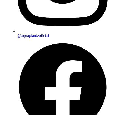
@aquaplanteoficial