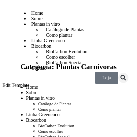
Home
Sobre
Plantas in vitro
Catálogo de Plantas
Como plantar
Linha Greencoco
Biocarbon
BioCarbon Evolution
Como escolher
BioCarbon Special
Categoria: Plantas Carnívoras
Contato
Loja
Edit Template
Home
Sobre
Plantas in vitro
Catálogo de Plantas
Como plantar
Linha Greencoco
Biocarbon
BioCarbon Evolution
Como escolher
BioCarbon Special