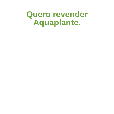
Quero revender
Aquaplante.
Entre em contato através de um de nossos canais
exclusivos para lojistas e solicite seu pedido.
Entre em contato
Mapa do site
Home
Sobre a Aquaplante
Nossos Produtos
Contato