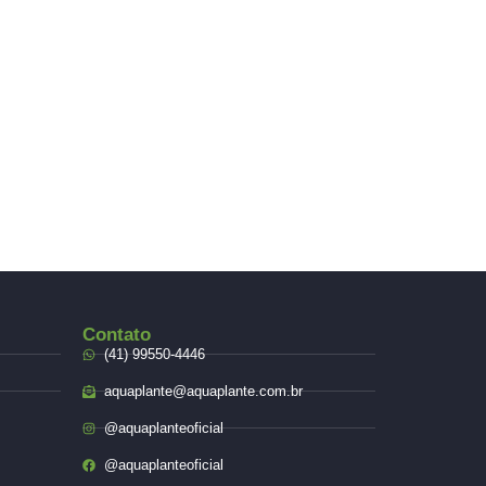
cite seu pedido.
Contato
(41) 99550-4446
aquaplante@aquaplante.com.br
@aquaplanteoficial
@aquaplanteoficial