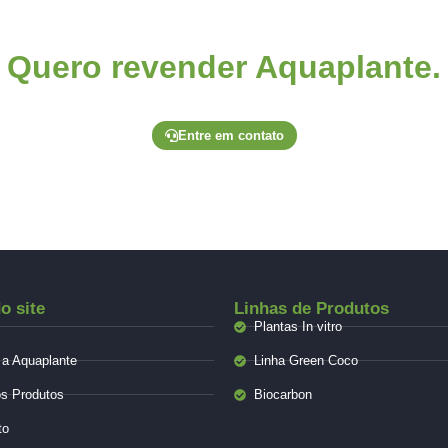
Quero revender Aquaplante.
o através de um de nossos canais exclusivos para lojistas e soli
Entre em contato
o site
Linhas de Produtos
Plantas In vitro
 a Aquaplante
Linha Green Coco
s Produtos
Biocarbon
to